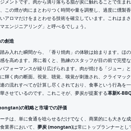
ジメントです。肉から滴り落ちる脂が炭に触れることで生まれ
、この煙が肉にまとわりつく時間や量を調整し、過度に燻製香
いアロマだけをまとわせる技術を確立しています。これはまさ
マエンジニアリング」と呼べるでしょう。
の創造
踏み入れた瞬間から、「香り焼肉」の体験は始まります。ほの
感を高めます。席に着くと、熟練のスタッフが目の前で完璧な
パフォーマンスが繰り広げられます。肉が焼ける「ジュー」と
に輝く肉の断面。視覚、聴覚、嗅覚が刺激され、クライマック
連の流れすべてが計算し尽くされており、食事という行為を一
華させているのです。これこそが、夢炭が提案する
革新K-BB
ongtan)の戦略と市場での評価
ーチは、単に食通を唸らせるだけでなく、商業的にも大きな成
食業界において、
夢炭 (mongtan)
は常にトップランナーとし