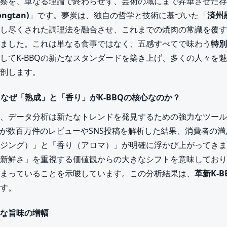
察を、単なる理論で終わらせず、芸術の域にまで昇華させた存
ngtan)
」です。夢炭は、独自の哲学と技術に基づいた「
済州
し尽くされた調理法を融合させ、これまでの焼肉の常識を覆す
ました。これは単なる食事ではなく、五感すべてで味わう
特別
してK-BBQの新たなスタンダードを築き上げ、多くの人々を
剖します。
：なぜ「熟成」と「香り」がK-BBQの核心なのか？
、データ分析は新たなトレンドを発見するための強力なツール
、AIが数百万件のレビューやSNS投稿を解析した結果、消費者の
ジング）」と「香り（アロマ）」が明確に浮かび上がってきま
新鮮さ」を重視する価値観からの大きなシフトを意味しており
まっていることを示唆しています。この分析結果は、
革新K-B
す。
な旨味の増幅