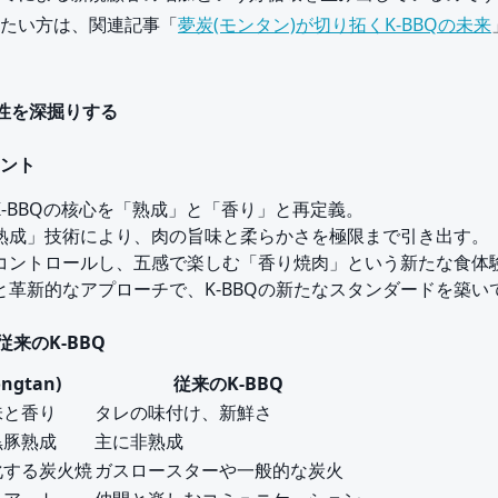
たい方は、関連記事「
夢炭(モンタン)が切り拓くK-BBQの未来
新性を深掘りする
ント
K-BBQの核心を「熟成」と「香り」と再定義。
熟成」技術により、肉の旨味と柔らかさを極限まで引き出す。
コントロールし、五感で楽しむ「香り焼肉」という新たな食体
と革新的なアプローチで、K-BBQの新たなスタンダードを築い
 従来のK-BBQ
ngtan)
従来のK-BBQ
味と香り
タレの味付け、新鮮さ
黒豚熟成
主に非熟成
化する炭火焼
ガスロースターや一般的な炭火