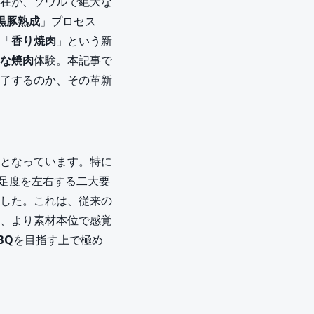
在が、ソウルで絶大な
黒豚熟成
」プロセス
「
香り焼肉
」という新
な焼肉
体験。本記事で
魅了するのか、その革新
となっています。特に
満足度を左右する二大要
した。これは、従来の
、より素材本位で感覚
BQ
を目指す上で極め