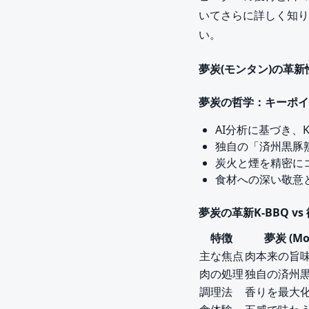
いてさらに詳しく知り
い。
夢炭(モンタン)の革
夢炭の哲学：キーポイ
AI分析に基づき、
独自の「済州黒豚
炭火と煙を精密に
食材への深い敬意
夢炭の革新K-BBQ vs
特徴
夢炭 (Mo
主な焦点
肉本来の旨
肉の処理
独自の済州
調理法
香りを最大