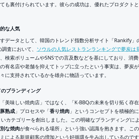
ても裏付けられています。彼らの成功は、優れたプロダクトと
的な人気
すデータとして、韓国のトレンド指数分析サイト「Rankify
目の調査において、
ソウルの人気レストランランキングで夢炭は
、検索ボリュームやSNSでの言及数などを基にしており、消
の有名店や老舗を抑えてトップに立ったという事実は、夢炭が
々に支持されているかを雄弁に物語っています。
してのブランディング
「美味しい焼肉店」ではなく、「K-BBQの未来を切り拓く存
豚熟成
」プロセスや「
香り焼肉
」というコンセプトを積極的に
しいカテゴリーを創出しました。この明確なブランディングに
別な焼肉
が食べられる場所」という強い認識を抱きます。この
ミによる新規顧客の増加という好循環を生み出しているのです