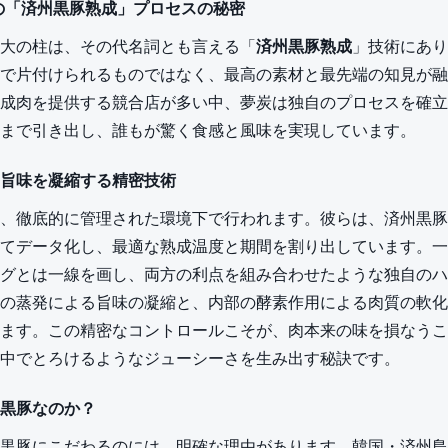
独自の「済州黒豚熟成」プロセスの秘密
大の柱は、その代名詞とも言える「
済州黒豚熟成
」技術にあり
で片付けられるものではなく、最高の素材と最先端の知見が融
成肉を提供する競合店が多い中、夢炭は独自のプロセスを確立
まで引き出し、誰もが驚く食感と風味を実現しています。
旨味を凝縮する精密技術
、徹底的に管理された環境下で行われます。彼らは、済州黒豚
てデータ化し、最適な熟成温度と期間を割り出しています。一
グとは一線を画し、両方の利点を組み合わせたような独自のハ
の蒸発による旨味の凝縮と、内部の酵素作用による肉質の軟化
ます。この精密なコントロールこそが、肉本来の味を損なうこ
中でとろけるようなジューシーさを生み出す秘訣です。
黒豚なのか？
黒豚にこだわるのには、明確な理由があります。韓国・済州島