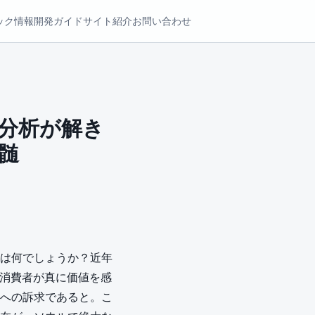
ック情報
開発ガイド
サイト紹介
お問い合わせ
I分析が解き
髄
心は何でしょうか？近年
。消費者が真に価値を感
感への訴求であると。こ