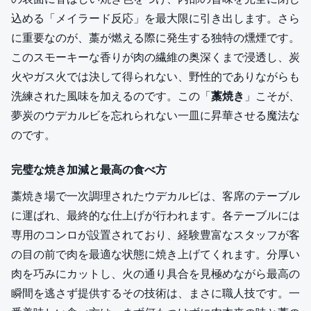
込める「メイラード反応」を最大限に引き出します。さら
に重要なのが、藁が燃える際に発生する独特の燻煙です。
このスモーキーな香りが肉の繊維の奥深くまで浸透し、炭
火やガス火では決して得られない、野性的でありながらも
洗練された風味を加えるのです。この「
藁焼き
」こそが、
夢炭のウデカルビを忘れられない一皿に昇華させる魔法な
のです。
完璧な焼き加減と最高の食べ方
藁焼き場で一次調理されたウデカルビは、客席のテーブル
に運ばれ、最終的な仕上げが行われます。各テーブルには
専用のコンロが設置されており、経験豊富なスタッフが客
の目の前で肉を最適な状態に焼き上げてくれます。分厚い
肉を巧みにカットし、火の通り具合を見極めながら最高の
瞬間を逃さず提供するその技術は、まさに職人技です。一