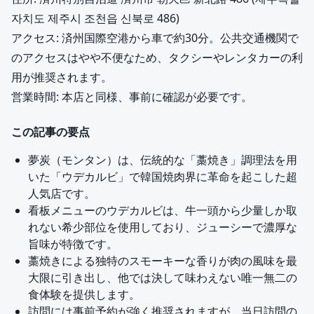
자치도 제주시 조천읍 신북로 486)
アクセス: 済州国際空港から車で約30分。公共交通機関で
のアクセスはやや不便なため、タクシーやレンタカーの利
用が推奨されます。
営業時間: 本店と同様、事前に確認が必要です。
この記事の要点
夢炭（モンタン）は、伝統的な「藁焼き」調理法を用
いた「ウデカルビ」で韓国焼肉界に革命を起こした超
人気店です。
看板メニューのウデカルビは、牛一頭から少量しか取
れない希少部位を使用しており、ジューシーで濃厚な
旨味が特徴です。
藁焼きによる独特のスモーキーな香りが肉の風味を最
大限に引き出し、他では決して味わえない唯一無二の
食体験を提供します。
訪問には事前予約が強く推奨されますが、当日訪問の