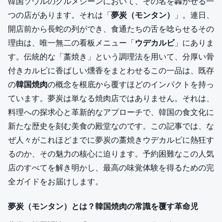
韓国ソウルのグルメシーンにおいて、その名を轟かせる一
つの店があります。それは「
夢炭（モンタン）
」。連日、
開店前から長蛇の列ができ、食通たちの舌を唸らせるその
理由は、唯一無二の看板メニュー「
ウデカルビ
」にありま
す。伝統的な「藁焼き」という調理法を用いて、分厚い骨
付きカルビに香ばしい燻香をまとわせるこの一品は、既存
の
韓国焼肉
の概念を根底から覆すほどのインパクトを持っ
ています。夢炭は単なる焼肉店ではありません。それは、
料理への探求心と革新的なアプローチで、韓国の食文化に
新たな歴史を刻む美食の殿堂なのです。この記事では、な
ぜ人々がこれほどまでに夢炭の藁焼きウデカルビに熱狂す
るのか、その魅力の核心に迫ります。予約困難なこの人気
店のすべてを解き明かし、最高の味覚体験を得るための完
全ガイドをお届けします。
夢炭（モンタン）とは？韓国焼肉の常識を覆す革命児