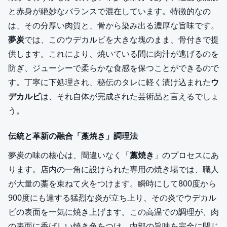
と赤身が絶妙なバランスで混在しています。特徴的なの
は、その分厚い肉質と、骨から染み出る濃厚な旨味です。
夢炭
では、このウデカルビを大きな塊のまま、骨付きで提
供します。これにより、焼いている間に肉汁が逃げるのを
防ぎ、ジューシーで柔らかな食感を保つことができるので
す。丁寧に下処理され、秘伝のタレに軽く漬け込まれた
ウ
デカルビ
は、それ自体が完成された芸術品と言えるでしょ
う。
伝統と革新の融合「藁焼き」調理法
夢炭の味の核心は、間違いなく「
藁焼き
」のプロセスにあ
ります。店内の一角に設けられた専用の焼き場では、職人
が大量の藁を束ねて火をつけます。瞬時にして800度から
900度にも達する猛烈な炎が立ち上り、その炎でウデカル
ビの表面を一気に焼き上げます。この高温での調理が、肉
の表面に香ばしい焼き色をつけ、内部の旨味を完全に閉じ