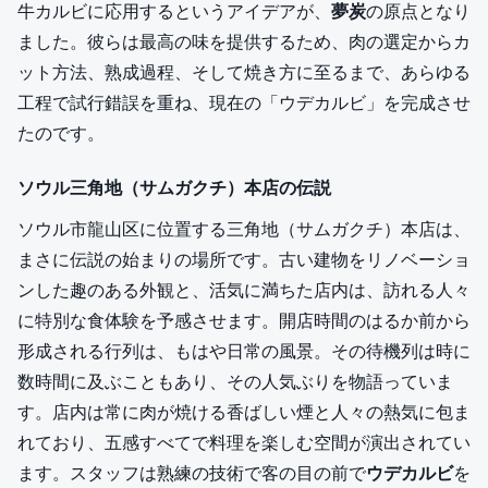
牛カルビに応用するというアイデアが、
夢炭
の原点となり
ました。彼らは最高の味を提供するため、肉の選定からカ
ット方法、熟成過程、そして焼き方に至るまで、あらゆる
工程で試行錯誤を重ね、現在の「ウデカルビ」を完成させ
たのです。
ソウル三角地（サムガクチ）本店の伝説
ソウル市龍山区に位置する三角地（サムガクチ）本店は、
まさに伝説の始まりの場所です。古い建物をリノベーショ
ンした趣のある外観と、活気に満ちた店内は、訪れる人々
に特別な食体験を予感させます。開店時間のはるか前から
形成される行列は、もはや日常の風景。その待機列は時に
数時間に及ぶこともあり、その人気ぶりを物語っていま
す。店内は常に肉が焼ける香ばしい煙と人々の熱気に包ま
れており、五感すべてで料理を楽しむ空間が演出されてい
ます。スタッフは熟練の技術で客の目の前で
ウデカルビ
を