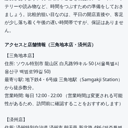
テリーや読み物など、時間をつぶすための準備をしておき
ましょう。比較的狙い目なのは、平日の開店直後や、客足
が少し落ち着く午後の遅い時間帯ですが、保証はありませ
ん。
アクセスと店舗情報（三角地本店・済州店）
【三角地本店】
住所: ソウル特別市 龍山区 白凡路99キル 50 (서울특별시
용산구 백범로99길 50)
最寄り駅: 地下鉄4・6号線 三角地駅（Samgakji Station）
から徒歩数分。
営業時間: 毎日 12:00 - 22:00 （営業時間は変更される可能
性があるため、訪問前に確認することをおすすめします）
【済州店】
住所: 済州特別自治道 済州市 朝天邑 新北路 486 (제주특별