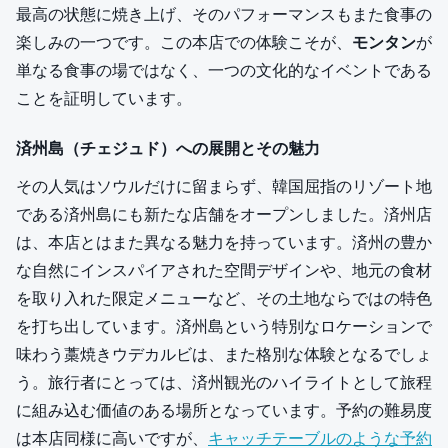
最高の状態に焼き上げ、そのパフォーマンスもまた食事の
楽しみの一つです。この本店での体験こそが、
モンタン
が
単なる食事の場ではなく、一つの文化的なイベントである
ことを証明しています。
済州島（チェジュド）への展開とその魅力
その人気はソウルだけに留まらず、韓国屈指のリゾート地
である済州島にも新たな店舗をオープンしました。済州店
は、本店とはまた異なる魅力を持っています。済州の豊か
な自然にインスパイアされた空間デザインや、地元の食材
を取り入れた限定メニューなど、その土地ならではの特色
を打ち出しています。済州島という特別なロケーションで
味わう藁焼きウデカルビは、また格別な体験となるでしょ
う。旅行者にとっては、済州観光のハイライトとして旅程
に組み込む価値のある場所となっています。予約の難易度
は本店同様に高いですが、
キャッチテーブルのような予約