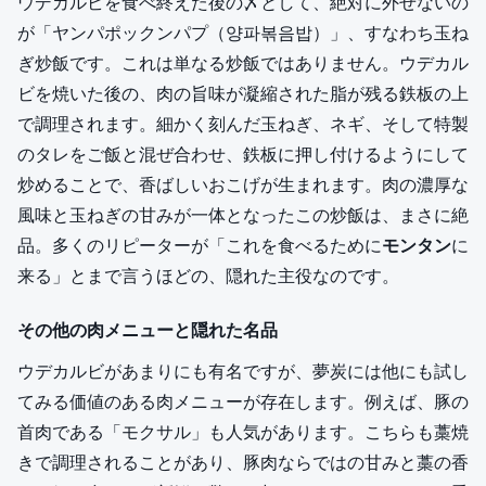
ウデカルビを食べ終えた後の〆として、絶対に外せないの
が「ヤンパポックンパプ（양파볶음밥）」、すなわち玉ね
ぎ炒飯です。これは単なる炒飯ではありません。ウデカル
ビを焼いた後の、肉の旨味が凝縮された脂が残る鉄板の上
で調理されます。細かく刻んだ玉ねぎ、ネギ、そして特製
のタレをご飯と混ぜ合わせ、鉄板に押し付けるようにして
炒めることで、香ばしいおこげが生まれます。肉の濃厚な
風味と玉ねぎの甘みが一体となったこの炒飯は、まさに絶
品。多くのリピーターが「これを食べるために
モンタン
に
来る」とまで言うほどの、隠れた主役なのです。
その他の肉メニューと隠れた名品
ウデカルビがあまりにも有名ですが、夢炭には他にも試し
てみる価値のある肉メニューが存在します。例えば、豚の
首肉である「モクサル」も人気があります。こちらも藁焼
きで調理されることがあり、豚肉ならではの甘みと藁の香