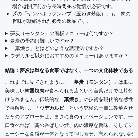
場合は開店前から長時間並ぶ覚悟が必要です。
〆の「ヤンパポックンパプ（玉ねぎ炒飯）」も、肉の
旨味が凝縮された必食の逸品です。
夢炭（モンタン）の看板メニューは何ですか？
夢炭の予約は難しいですか？
「藁焼き」とはどのような調理法ですか？
ウデカルビ以外におすすめのメニューはありますか？
結論：夢炭は単なる食事ではなく、一つの文化体験である
これまでに見てきたように、「
夢炭（モンタン）
」は単に
美味しい
韓国焼肉
が食べられる店という言葉だけでは片付
けられません。伝統的な「
藁焼き
」の技術を現代的な感性
で再解釈し、「
ウデカルビ
」という究極の一皿に昇華させ
たそのアプローチは、まさに食のイノベーションです。一
口食べれば、藁の香ばしい煙、肉の濃厚な旨味、そしてジ
ューシーな食感が一体となって押し寄せ、忘れられない記