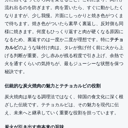
流れ出るのを防ぎます。肉を置いたら、すぐに動かしたく
なりますが、少し我慢。片面にしっかりと焼き色がつくま
で待ちます。焼き色がついたら素早く裏返し、反対側も同
様に焼きます。何度もひっくり返すと肉が硬くなる原因に
なるため、裏返すのは一度か二度が理想です。特に
テチョ
カルビ
のような味付け肉は、タレが焦げ付く前に火から上
げる判断が重要。少し赤みが残る程度で引き上げ、余熱で
火を通すくらいの気持ちが、最もジューシーな状態を保つ
秘訣です。
伝統的な炭火焼肉の魅力とテチョカルビの役割
炭火焼肉は単なる調理法ではなく、韓国の食文化に深く根
ざした伝統です。テチョカルビは、その魅力を現代に伝
え、未来へと継承していく重要な役割を担っています。
炭火が引き出す肉本来の旨味