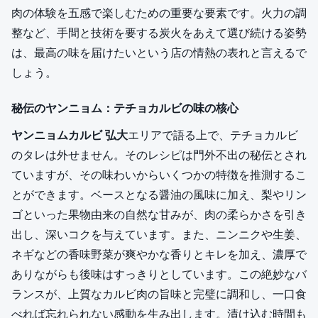
肉の体験を五感で楽しむための重要な要素です。火力の調
整など、手間と技術を要する炭火をあえて選び続ける姿勢
は、最高の味を届けたいという店の情熱の表れと言えるで
しょう。
秘伝のヤンニョム：テチョカルビの味の核心
ヤンニョムカルビ 弘大
エリアで語る上で、テチョカルビ
のタレは外せません。そのレシピは門外不出の秘伝とされ
ていますが、その味わいからいくつかの特徴を推測するこ
とができます。ベースとなる醤油の風味に加え、梨やリン
ゴといった果物由来の自然な甘みが、肉の柔らかさを引き
出し、深いコクを与えています。また、ニンニクや生姜、
ネギなどの香味野菜が爽やかな香りとキレを加え、濃厚で
ありながらも後味はすっきりとしています。この絶妙なバ
ランスが、上質なカルビ肉の旨味と完璧に調和し、一口食
べれば忘れられない感動を生み出します。漬け込む時間も