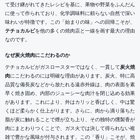
て受け継がれてきたレシピを基に、果物や野菜をふんだん
に使って作られており、化学調味料に頼らない自然で深い
味わいが特徴です。この「始まりの味」への回帰こそが、
テチョカルビ
を他の多くの焼肉店と一線を画す最大の理由
なのです。
なぜ炭火焼肉にこだわるのか
テチョカルビがガスロースターではなく、一貫して
炭火焼
肉
にこだわるのには明確な理由があります。炭火、特に高
品質な備長炭などから放たれる遠赤外線は、肉の表面を素
早く焼き固め、内部のジューシーな肉汁を閉じ込める効果
があります。これにより、外はカリッと香ばしく、中は驚
くほど柔らかく仕上がります。さらに、肉から滴り落ちた
脂が炭に触れることで煙が立ち上り、その独特の燻製香が
肉にまとわりつくことで、ガス火では決して得られない複
雑で豊かな風味が付与されます。この「香り」こそが、焼