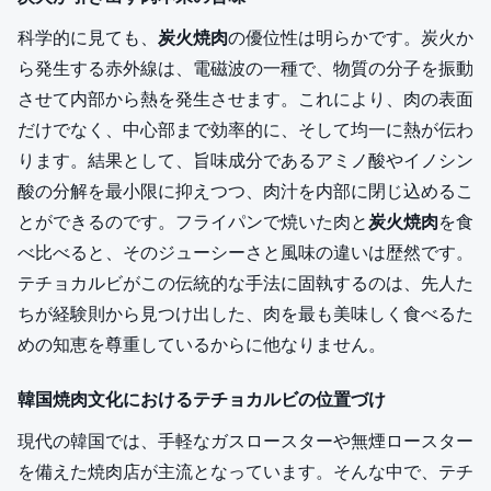
科学的に見ても、
炭火焼肉
の優位性は明らかです。炭火か
ら発生する赤外線は、電磁波の一種で、物質の分子を振動
させて内部から熱を発生させます。これにより、肉の表面
だけでなく、中心部まで効率的に、そして均一に熱が伝わ
ります。結果として、旨味成分であるアミノ酸やイノシン
酸の分解を最小限に抑えつつ、肉汁を内部に閉じ込めるこ
とができるのです。フライパンで焼いた肉と
炭火焼肉
を食
べ比べると、そのジューシーさと風味の違いは歴然です。
テチョカルビがこの伝統的な手法に固執するのは、先人た
ちが経験則から見つけ出した、肉を最も美味しく食べるた
めの知恵を尊重しているからに他なりません。
韓国焼肉文化におけるテチョカルビの位置づけ
現代の韓国では、手軽なガスロースターや無煙ロースター
を備えた焼肉店が主流となっています。そんな中で、テチ