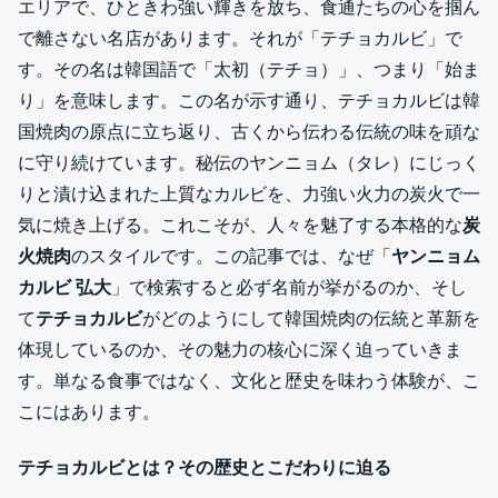
エリアで、ひときわ強い輝きを放ち、食通たちの心を掴ん
で離さない名店があります。それが「テチョカルビ」で
す。その名は韓国語で「太初（テチョ）」、つまり「始ま
り」を意味します。この名が示す通り、テチョカルビは韓
国焼肉の原点に立ち返り、古くから伝わる伝統の味を頑な
に守り続けています。秘伝のヤンニョム（タレ）にじっく
りと漬け込まれた上質なカルビを、力強い火力の炭火で一
気に焼き上げる。これこそが、人々を魅了する本格的な
炭
火焼肉
のスタイルです。この記事では、なぜ「
ヤンニョム
カルビ 弘大
」で検索すると必ず名前が挙がるのか、そし
て
テチョカルビ
がどのようにして韓国焼肉の伝統と革新を
体現しているのか、その魅力の核心に深く迫っていきま
す。単なる食事ではなく、文化と歴史を味わう体験が、こ
こにはあります。
テチョカルビとは？その歴史とこだわりに迫る