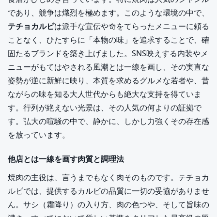
であり、競争は熾烈を極めます。このような環境の中で、
テチョカルビ
は派手な宣伝や奇をてらったメニューに頼る
ことなく、ひたすらに「本物の味」を追求することで、確
固たるブランドを築き上げました。SNS映えする内装やメ
ニューがもてはやされる風潮とは一線を画し、その実直な
姿勢が逆に新鮮に映り、本質を求めるグルメな若者や、昔
ながらの味を知る大人世代からも絶大な支持を得ていま
す。行列が絶えない光景は、その人気の何よりの証拠で
す。弘大の喧騒の中で、静かに、しかし力強くその存在感
を放っています。
他店とは一線を画す肉質と調理法
焼肉の主役は、言うまでもなく肉そのものです。テチョカ
ルビでは、提供するカルビの品質に一切の妥協がありませ
ん。サシ（霜降り）の入り方、肉の色つや、そして旨味の