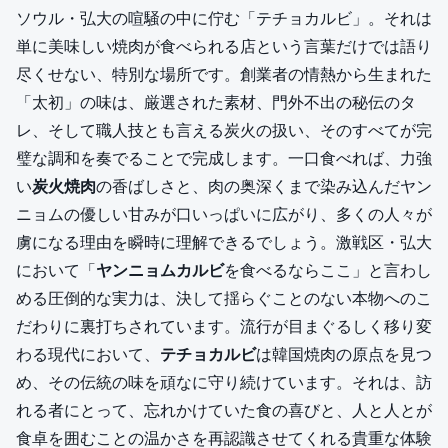
ソウル・弘大の喧騒の中に佇む「テチョカルビ」。それは
単に美味しい焼肉が食べられる店という言葉だけでは語り
尽くせない、特別な場所です。創業者の情熱から生まれた
「太初」の味は、厳選された素材、門外不出の秘伝のタ
レ、そして職人技とも言える炭火の扱い、そのすべてが完
璧な調和を奏でることで完成します。一口食べれば、力強
い
炭火焼肉
の香ばしさと、肉の奥深くまで染み込んだヤン
ニョムの優しい甘みが口いっぱいに広がり、多くの人々が
虜になる理由を瞬時に理解できるでしょう。激戦区・弘大
において「
ヤンニョムカルビ
を食べるならここ」と言わし
める圧倒的な実力は、決して揺らぐことのない本物へのこ
だわりに裏打ちされています。流行が目まぐるしく移り変
わる現代において、
テチョカルビ
は韓国焼肉の原点を見つ
め、その伝統の味を頑なに守り続けています。それは、訪
れる者にとって、忘れかけていた食の喜びと、人と人とが
食卓を囲むことの温かさを再認識させてくれる貴重な体験