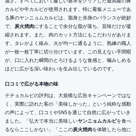
濃さ。すべてにおいて厳しい基準をクリアした最高級の豚
カルビや牛カルビが使用されます。特に看板メニューであ
る豚のヤンニョムカルビは、脂身と赤身のバランスが絶妙
で、
炭火焼肉
にすることで余分な脂が落ち、旨味だけが凝
縮されます。また、肉のカット方法にもこだわりがありま
す。タレがよく絡み、火が均一に通るように、熟練の職人
が一枚一枚丁寧に切り分けています。この見えない手間暇
が、口に入れた瞬間のとろけるような食感と、噛みしめる
ほどに広がる深い味わいを生み出しているのです。
口コミで広がる本物の味
テチョカルビの評判は、大規模な広告キャンペーンではな
く、実際に訪れた客の「美味しかった」という純粋な感動
の声によって、口コミやSNSを通じて自然に広がっていき
ました。「弘大で本当に美味しい
ヤンニョムカルビ
を食べ
るならここしかない」「ここの
炭火焼肉
を体験したら他に