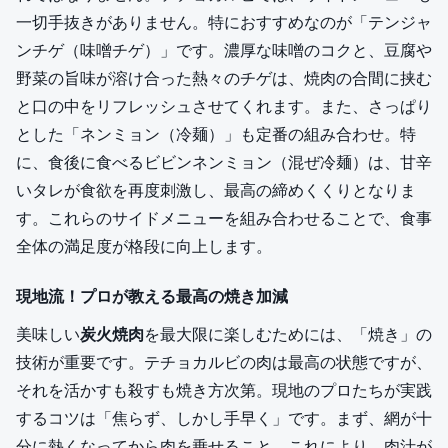
一切手抜きがありません。特におすすめなのが「テンジャ
ンチゲ（味噌チゲ）」です。濃厚な味噌のコクと、豆腐や
野菜の旨味が溶け合った熱々のチゲは、焼肉の合間に挟む
と口の中をリフレッシュさせてくれます。また、さっぱり
とした「ネンミョン（冷麺）」も定番の組み合わせ。特
に、食後に食べるビビンネンミョン（混ぜ冷麺）は、甘辛
いタレが食欲を再度刺激し、最高の締めくくりとなりま
す。これらのサイドメニューを組み合わせることで、食事
全体の満足度が格段に向上します。
現地流！プロが教える最高の焼き加減
美味しい
炭火焼肉
を最大限に楽しむためには、「焼き」の
技術が重要です。テチョカルビの肉は最高の状態ですが、
それを活かすも殺すも焼き方次第。現地のプロたちが実践
するコツは「焦らず、しかし手早く」です。まず、網が十
分に熱くなってから肉を乗せること。これにより、肉汁が